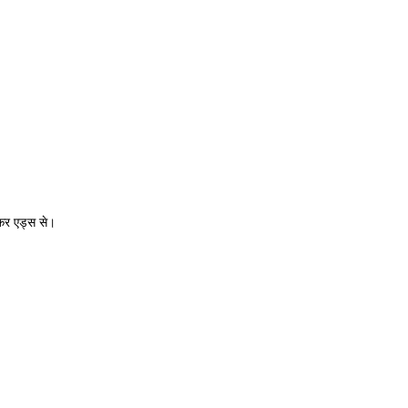
षकर एड्स से।