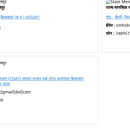
पुर
राज्य मानसिक स
ास, बिलासपुर (छ.ग.)-495001
गांव - सेंदरी, जि
ईमेल :
smhsbs
2
फोन :
748957
न संस्थान (CIMS) सरदार वल्लभ भाई पटेल अस्पताल बिलासपुर
9 भारत
]gmail[dot]com
30